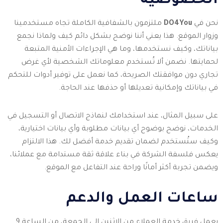
الخصوصية
نحن في
DO4You
ملتزمون بالشفافية الكاملة تجاه مستخدمينا
وزوار الموقع. هذا يعني أننا نوضح بشكل دائم كيف ولماذا نجمع
بياناتك، وكيف نستخدمها، وما هي الإجراءات الأمنية المتبعة
لحمايتها. نضمن ألا تُستخدم معلوماتك الشخصية لأي غرض
تجاري دون موافقتك الصريحة، كما نعمل على توفير أدوات للتحكم
في بياناتك وإمكانية تعديلها أو حذفها عند الحاجة.
على سبيل المثال، عند استخدامك لنماذج الاتصال أو التسجيل في
الخدمات، نوضح بوضوح أي بيانات مطلوبة وأي بيانات اختيارية،
وكيف ستُستخدم لضمان تقديم خدمة أفضل لك. هذا الالتزام
يعكس فلسفة الشركة في بناء علاقة ثقة مستدامة مع عملائنا،
ويضمن تجربة أكثر أمانًا وراحة عند التفاعل مع الموقع.
ساعات العمل والدعم
يعمل فريق خدمة العملاء من الاثنين إلى الجمعة، من الساعة 9