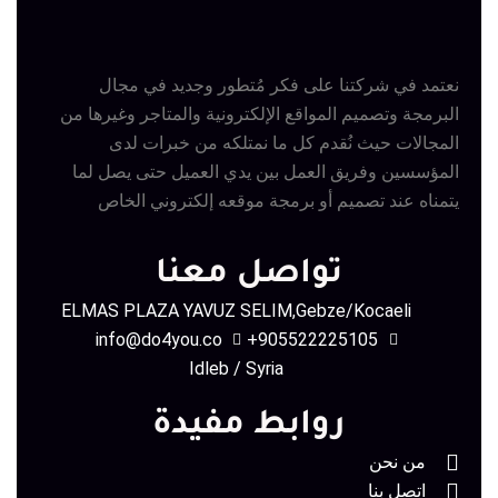
نعتمد في شركتنا على فكر مُتطور وجديد في مجال
البرمجة وتصميم المواقع الإلكترونية والمتاجر وغيرها من
المجالات حيث نُقدم كل ما نمتلكه من خبرات لدى
المؤسسين وفريق العمل بين يدي العميل حتى يصل لما
يتمناه عند تصميم أو برمجة موقعه إلكتروني الخاص
تواصل معنا
ELMAS PLAZA YAVUZ SELIM,Gebze/Kocaeli
info@do4you.co
905522225105+
Idleb / Syria
روابط مفيدة
من نحن
اتصل بنا